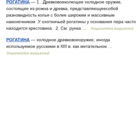
РОГАТИНА
— 1 . Древковоеколющее холодное оружие,
состоящее из рожна и древка, представляющеесобой
разновидность копья с более широким и массивным
наконечником .У охотничьей рогатины у основания пера часто
находится крестовина . 2. См. рунка …
Энциклопедия вооружений
РОГАТИНА
— холодное древковоеоружие, иногда
используемое русскими в XIII в. как метательное …
Энциклопедия вооружений