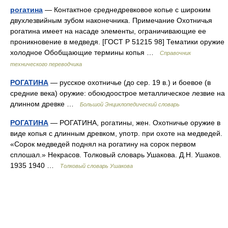
рогатина
— Контактное среднедревковое копье с широким
двухлезвийным зубом наконечника. Примечание Охотничья
рогатина имеет на насаде элементы, ограничивающие ее
проникновение в медведя. [ГОСТ Р 51215 98] Тематики оружие
холодное Обобщающие термины копья …
Справочник
технического переводчика
РОГАТИНА
— русское охотничье (до сер. 19 в.) и боевое (в
средние века) оружие: обоюдоострое металлическое лезвие на
длинном древке …
Большой Энциклопедический словарь
РОГАТИНА
— РОГАТИНА, рогатины, жен. Охотничье оружие в
виде копья с длинным древком, употр. при охоте на медведей.
«Сорок медведей поднял на рогатину на сорок первом
сплошал.» Некрасов. Толковый словарь Ушакова. Д.Н. Ушаков.
1935 1940 …
Толковый словарь Ушакова