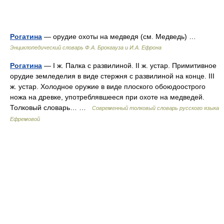
Рогатина
— орудие охоты на медведя (см. Медведь) …
Энциклопедический словарь Ф.А. Брокгауза и И.А. Ефрона
Рогатина
— I ж. Палка с развилиной. II ж. устар. Примитивное
орудие земледелия в виде стержня с развилиной на конце. III
ж. устар. Холодное оружие в виде плоского обоюдоострого
ножа на древке, употреблявшееся при охоте на медведей.
Толковый словарь… …
Современный толковый словарь русского языка
Ефремовой